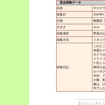
昆虫採集データ
名前
ヤエヤ
採集日
2009年
分類
鞘翅目
大きさ
ｍｍ
採集場所
野底の
採集方法
イタジ
このと
何度か
ネクワ
ドライ
Ｆ氏と
採集日記
時待ち
ルバネ
30分
の後、
森は、
半でし