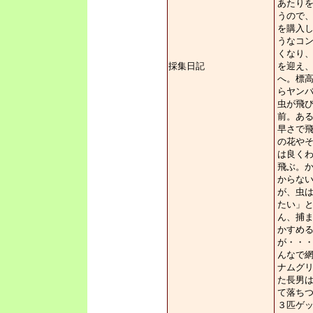
あたり
うので
を購入し
うなコ
くなり
採集日記
を迎え
へ。標高
らヤン
虫が飛
前。あ
早さで
の花や
は良く
飛ぶ。
からな
が、虫
たい」
ん、捕
かすめ
が・・・
んなで
ナムグ
た長男
て落ち
３匹ゲ