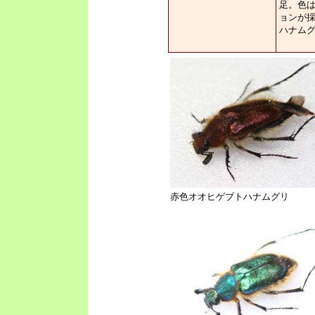
足。色
ョンが
ハナム
赤色オオヒゲブトハナムグリ