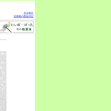
ＨＯＭＥ
石垣島の昆虫日記