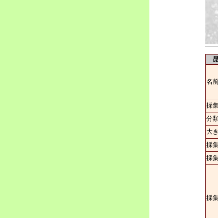
昆
名
採
分
大
採
採
採