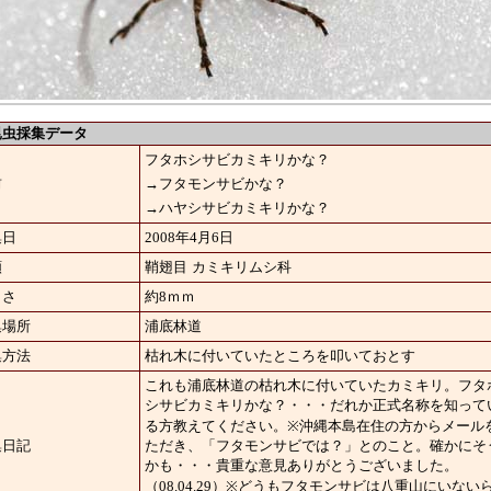
虫採集データ
フタホシサビカミキリかな？
前
→フタモンサビかな？
→ハヤシサビカミキリかな？
集日
2008年4月6日
類
鞘翅目
カミキリムシ科
きさ
約8ｍｍ
集場所
浦底林道
集方法
枯れ木に付いていたところを叩いておとす
これも浦底林道の枯れ木に付いていたカミキリ。
フタ
シサビカミキリかな？
・・・だれか正式名称を知って
る方教えてください。
※沖縄本島在住の方からメール
集日記
ただき、「フタモンサビでは？」とのこと。確かにそ
かも・・・貴重な意見ありがとうございました。
（08.04.29）
※
どうもフタモンサビは八重山にいない