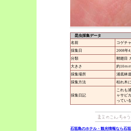
昆虫採集データ
名前
コゲチ
採集日
2008年
分類
鞘翅目
大きさ
約10ｍ
採集場所
浦底林
採集方法
枯れ木
これも
採集日記
ャサビ
ってい
石垣島のホテル・観光情報なら石垣