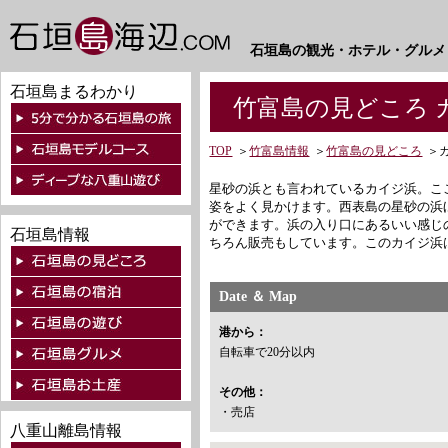
石垣島の観光・ホテル・グルメ
石垣島まるわかり
竹富島の見どころ 
TOP
＞
竹富島情報
＞
竹富島の見どころ
＞
星砂の浜とも言われているカイジ浜。こ
姿をよく見かけます。西表島の星砂の浜
ができます。浜の入り口にあるいい感じ
石垣島情報
ちろん販売もしています。このカイジ浜
Date ＆ Map
港から：
自転車で20分以内
その他：
・売店
八重山離島情報