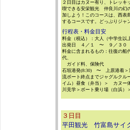
２日目はカヌー有り、トレッキ
喫できる安栄観光 仲良川の幻
加しよう！このコースは、西表
するコースです。どっぷりジャ
行程表・料金目安
料金（税込）：大人（中学生以上）1
出発日 ４／１ 〜 ９／３０
料金に含まれるもの：往復の船
代、
ガイド料、保険代
石垣港発(8:30) 〜 上原港着
流ボート終点までジャグルクルー
イム）昼食（弁当）＞ カヌー
川見学＞ボート乗り場（白浜）＞休
３日目
平田観光 竹富島サイ