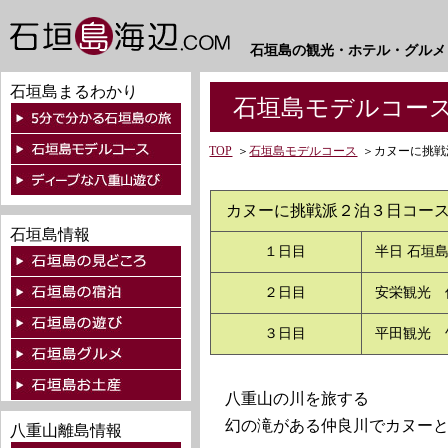
石垣島の観光・ホテル・グルメ
石垣島まるわかり
石垣島モデルコース
TOP
＞
石垣島モデルコース
＞
カヌーに挑戦
カヌーに挑戦派２泊３日コ
石垣島情報
１日目
半日 石垣島
２日目
安栄観光 
３日目
平田観光 
八重山の川を旅する
幻の滝がある仲良川でカヌーと
八重山離島情報