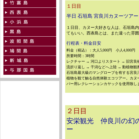
１日目
半日 石垣島 宮良川カヌーツアー
１日目、カヌー大好きな人は、石垣島
てもいい。西表島とは、また違った雰
行程表・料金目安
料金（税込）：大人5,000円 小人4,000円
所要時間：3時間
レクチャー → 河口よりスタート → 旧宮良
流折り返し → 干潟などへ上陸 → 動植物観察
石垣島最大級のマングローブを有する宮良
植物を観て触る自然体験エコツアー。カヌ
バー用レクレーションカヤックを使用致し
２日目
安栄観光 仲良川の幻
ー