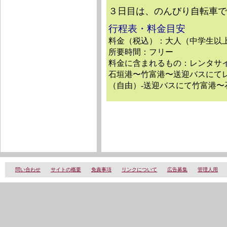
３日目は、のんびり自転車
行程表・料金目安
料金（税込）：大人（中学生以上）2
所要時間：フリー
料金に含まれるもの：レンタサ
石垣港〜竹富港〜送迎バスにて
（自由）-送迎バスにて竹富港〜
問い合わせ
サイトの概要
免責事項
リンクについて
広告募集
管理人用