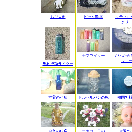
ちび人形
ビック靴底
キティち
クリ
干支ライター
ぴんから
レコ
馬到成功ライター
神薬の小瓶
ドルハルバンの瓶
韓国将
金色の仏像
コカコーラの
金髪の