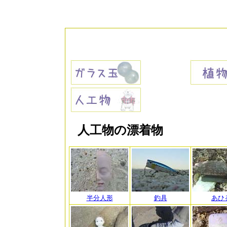
人工物の漂着物
半分人形
釣具
あひ