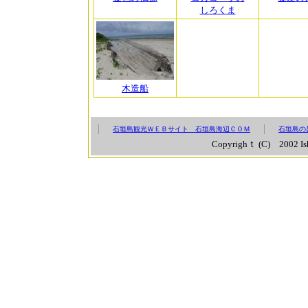
しろくま
木造船
石垣島観光ＷＥＢサイト 石垣島海辺ＣＯＭ
石垣島の
Copyrighｔ (C) 2002 Ish