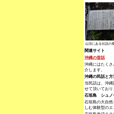
山頂にある伝説の
関連サイト
沖縄の昔話
沖縄にはたくさ
介します。
沖縄の民話と方
当民話は、沖縄
せて頂いており
石垣島 シュノー
石垣島の大自然
しむ体験型のエ