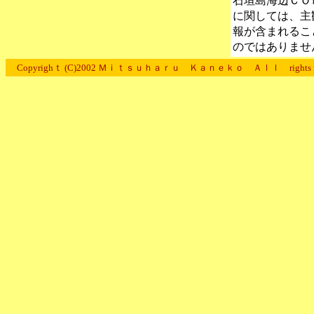
石垣島海辺ＣＯ
に関しては、主
報が含まれるこ
のではありませ
Copyrighｔ (C)2002 Ｍｉｔｓｕｈａｒｕ Ｋａｎｅｋｏ Ａｌｌ rights res