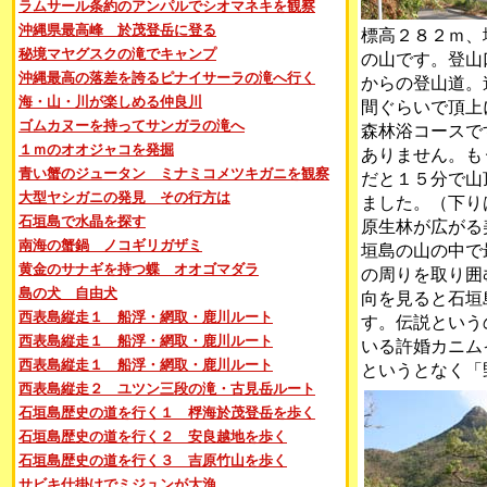
ラムサール条約のアンパルでシオマネキを観察
沖縄県最高峰 於茂登岳に登る
標高２８２ｍ、
秘境マヤグスクの滝でキャンプ
の山です。登山
沖縄最高の落差を誇るピナイサーラの滝へ行く
からの登山道。
海・山・川が楽しめる仲良川
間ぐらいで頂上
ゴムカヌーを持ってサンガラの滝へ
森林浴コースで
１ｍのオオジャコを発掘
ありません。も
青い蟹のジュータン ミナミコメツキガニを観察
だと１５分で山
大型ヤシガニの発見 その行方は
ました。（下り
石垣島で水晶を探す
原生林が広がる
南海の蟹鍋 ノコギリガザミ
垣島の山の中で
黄金のサナギを持つ蝶 オオゴマダラ
の周りを取り囲
島の犬 自由犬
向を見ると石垣
西表島縦走１ 船浮・網取・鹿川ルート
す。伝説という
西表島縦走１ 船浮・網取・鹿川ルート
いる許婚カニム
西表島縦走１ 船浮・網取・鹿川ルート
というとなく「
西表島縦走２ ユツン三段の滝・古見岳ルート
石垣島歴史の道を行く１ 桴海於茂登岳を歩く
石垣島歴史の道を行く２ 安良越地を歩く
石垣島歴史の道を行く３ 吉原竹山を歩く
サビキ仕掛けでミジュンが大漁