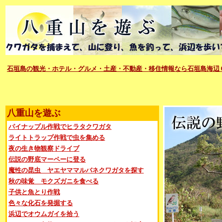
石垣島の観光・ホテル・グルメ・土産・不動産・移住情報なら石垣島海辺
八重山を遊ぶ
パイナップル作戦でヒラタクワガタ
ライトトラップ作戦で虫を集める
夜の生き物観察ドライブ
伝説の野底マーペーに登る
魔性の昆虫 ヤエヤママルバネクワガタを探す
秋の味覚 モクズガニを食べる
子供と魚とり作戦
色々な化石を発掘する
浜辺でオウムガイを拾う