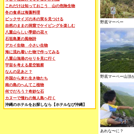
これだけは知っておこう 山の危険生物
冬の食卓は海藻料理
ビックサイズの木の実を見つける
野底マーペー
自然のままの洞窟でケイビングを楽しむ
八重山らしい季節の花々
石垣島夏の風物詩
デカイ生物 小さい生物
海に流れ着いた物で作ってみる
八重山漁港のセリを見に行く
宇宙を考える星空観察
なんの足あと？
野底マーペー山頂
外国から来た生き物たち
南の島のへんてこ植物
何でだろう？奇妙な石
カヌーで憧れの無人島へ行く
沖縄のホテルをお探しなら【ホテルなび沖縄】
あれな〜に？