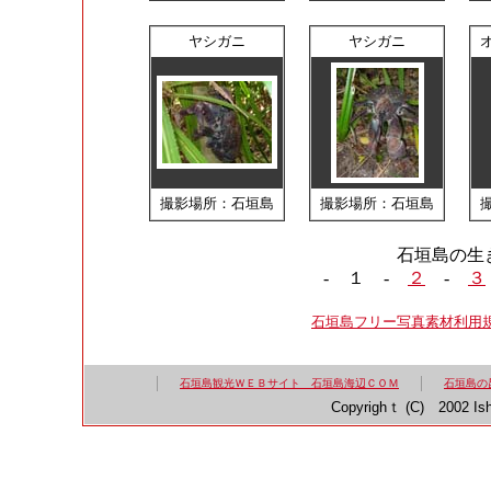
ヤシガニ
ヤシガニ
撮影場所：石垣島
撮影場所：石垣島
石垣島の生
-
１
-
２
-
３
石垣島フリー写真素材利用
石垣島観光ＷＥＢサイト 石垣島海辺ＣＯＭ
石垣島の
Copyrighｔ (C) 2002 Ish