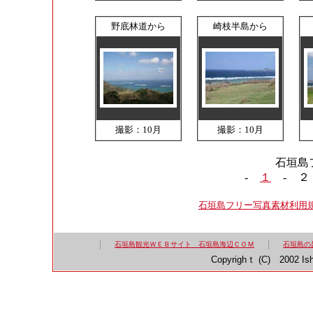
野底林道から
崎枝半島から
撮影：10月
撮影：10月
石垣島
-
１
-
２
石垣島フリー写真素材利用
石垣島観光ＷＥＢサイト 石垣島海辺ＣＯＭ
石垣島の
Copyrighｔ (C) 2002 Ish