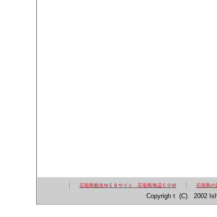
石垣島観光ＷＥＢサイト 石垣島海辺ＣＯＭ
石垣島の
Copyrighｔ (C) 2002 Ish