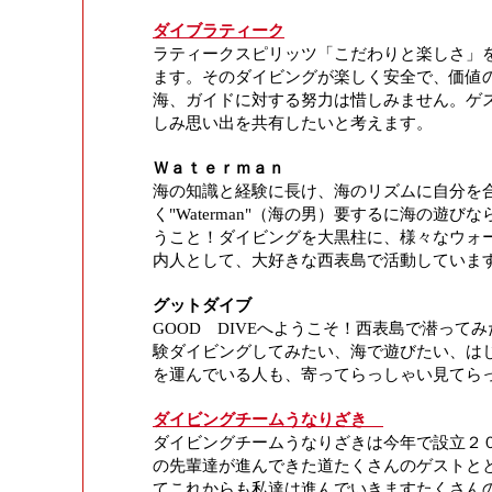
ダイブラティーク
ラティークスピリッツ「こだわりと楽しさ」
ます。
そのダイビングが楽しく安全で、価値
海、ガイドに対する努力は惜しみません。ゲ
しみ思い出を共有したいと考えます。
Ｗａｔｅｒｍａｎ
海の知識と経験に長け、海のリズムに自分を
く"Waterman"（海の男）要するに海の遊
うこと！ダイビングを大黒柱に、様々なウォ
内人として、大好きな西表島で活動していま
グットダイブ
GOOD DIVEへようこそ！西表島で潜って
験ダイビングしてみたい、海で遊びたい、は
を運んでいる人も、寄ってらっしゃい見てら
ダイビングチームうなりざき
ダイビングチームうなりざきは今年で設立２
の先輩達が進んできた道たくさんのゲストと
てこれからも私達は進んでいきますたくさん