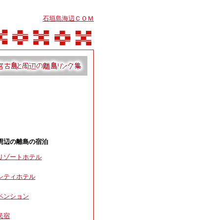
石垣島海辺ＣＯＭ
周辺の離島の宿泊
リゾートホテル
シティホテル
ペンション
民宿