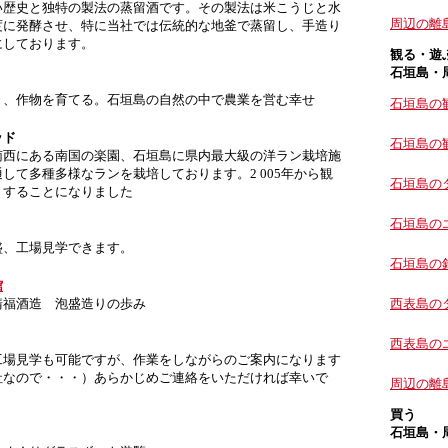
い歴史と独特の製法の蒸留酒です。その製法は米こうじと水
周辺の離
度に発酵させ、特に当社では伝統的な地釜で蒸留し、手造り
にしております。
観る・遊
石垣島・
き、作物を育てる。石垣島の自然の中で農業を営む幸せ
石垣島の
ッド
石垣島の
南西にある南国の楽園、石垣島に県内最大級の洋ラン栽培施
して多種多様なランを栽培しております。2 005年から観
石垣島の
トすることになりました
石垣島の
盛、工場見学できます。
石垣島の
館
請福酒造 泡盛造りの歩み
西表島の
西表島の
工場見学も可能ですが、作業をしながらのご案内になります
社なので・・・）あらかじめご連絡をいただければ幸いで
周辺の離
買う
石垣島・