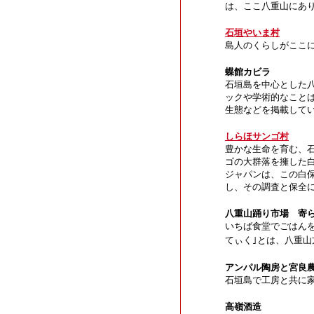
は、ここ八重山にあ
石垣やいま村
島人のくらしがここ
蝶館カビラ
石垣島を中心とした
ックや学術的なこと
生態などを掲載して
しらほサンゴ村
豊かな生命を育む、
ゴの大群落を擁した
ジャパンは、この白
し、その調査と保全
八重山踊り市場 寄
いちば食堂でごはん
てぃく｣
とは、八重山
アンパル陶房と宮良
石垣島で工房と共に
高嶺酒造