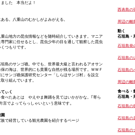
りました 本当だよ！
西表島の
にある。八重山のむかしがよみがえる。
周辺の離
動く
八重山地方の昆虫情報などを随時紹介していきます。マニア
石垣島・
は専門家に任せるとし、昆虫少年の目を通して観察した昆虫
石垣島発
いくつもりです。
石垣島の
石垣島のサンゴ礁。中でも、世界最大級と言われるアオサン
白保の海は、世界的にも貴重な自然が残る場所です。ＷＷＦ
石垣島の
保にサンゴ礁保護研究センター「しらほサンゴ村」を設立
に取り組んでいます。
周辺の離
食べる・
らてぃく
石垣島・
を食べたあとは やえやま舞踊を見てはいかがかな。
｢寄ら
。
方言でよってらっしゃいという意味です
石垣島の
農園
石垣島の
家族で経営している観光農園を紹介するページ
石垣島の