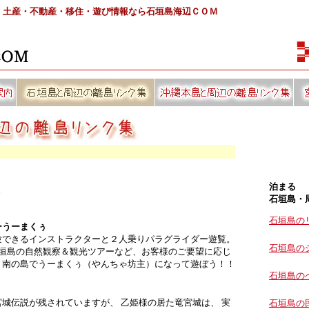
・土産・不動産・移住・遊び情報なら石垣島海辺ＣＯＭ
泊まる
設
石垣島・
石垣島の
ーうーまくぅ
験できるインストラクターと２人乗りパラグライダー遊覧。
石垣島の
石垣島の自然観察＆観光ツアーなど、お客様のご要望に応じ
。南の島でうーまくぅ（やんちゃ坊主）になって遊ぼう！！
石垣島の
城伝説が残されていますが、 乙姫様の居た竜宮城は、 実
石垣島の