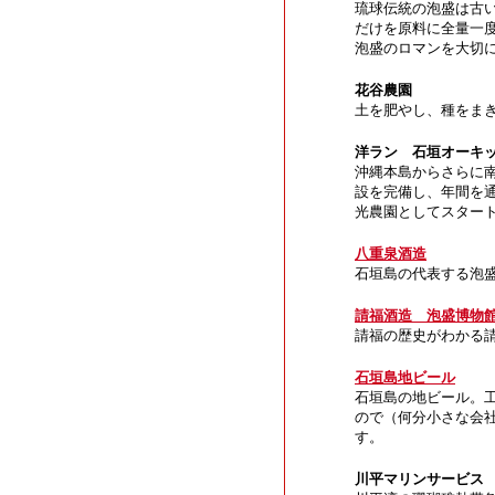
琉球伝統の泡盛は古
だけを原料に全量一
泡盛のロマンを大切
花谷農園
土を肥やし、種をま
洋ラン 石垣オーキ
沖縄本島からさらに
設を完備し、年間を通
光農園としてスター
八重泉酒造
石垣島の代表する泡
請福酒造 泡盛博物
請福の歴史がわかる
石垣島地ビール
石垣島の地ビール。
ので（何分小さな会
す。
川平マリンサービス