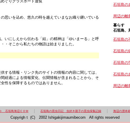
魚めぐりグラスボート遊覧
石垣島の
周辺の離
よの思いを込め、悠久の時を越えていまなお織り継いでいる
暮らす
石垣島、
織。
いにしえから伝わる「結」の精神は「ゆいまーる」と呼
石垣島の
・・・そこから私たちの物語は始まりました。
石垣島の
石垣島の
提供する情報・リンク先のサイトの情報の内容に関しては、
石垣島の
時間経過による情報変化、伝聞情報が含まれることから、そ
安全性を保障するものではありません。
周辺の離
ト 石垣島海辺ＣＯＭ
石垣島の昆虫日記 虫好き親子の昆虫採集記録
海辺の漂本
Copyrighｔ (C) 2002 Ishigakijimaumibecom All rights reserved