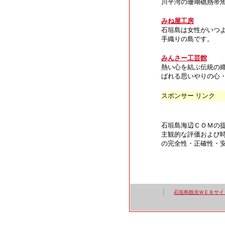
川平湾の珊瑚礁熱帯
みね屋工房
石垣島は女性がいつ
手織りの島です。
みんさー工芸館
熱い心を結ぶ伝統の
ばれる思いやりの心
スポンサー リンク
石垣島海辺ＣＯＭの
主観的な評価および
の完全性・正確性・
石垣島観光ＷＥＢサイ