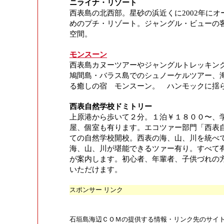
ニライナ・リゾート
西表島の北西部。星砂の浜近くに2002年に
めのプチ・リゾート。
ジャングル・ビューの
空間。
モンスーン
西表島カヌーツアーやジャングルトレッキン
鳩間島・バラス島でのシュノーケルツアー、
る癒しの宿 モンスーン。 ハンモックに揺
西表自然学校ドミトリー
上原港から歩いて２分。１泊￥１８００〜、
屋、個室も有ります。エコツァー部門「西表
ての自然学校開校。西表の海、山、川を統べ
海、山、川が堪能できるツァー有り。すべて
が案内します。初心者、年輩者、子供づれの
いただけます。
スポンサー リンク
石垣島海辺ＣＯＭの提供する情報・リンク先のサイ