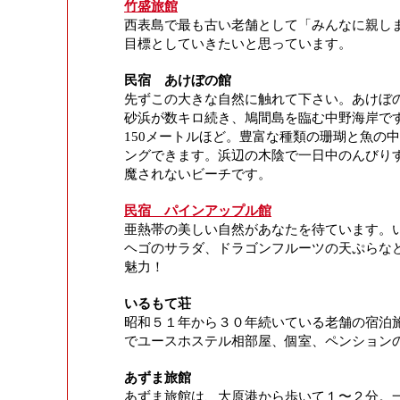
竹盛旅館
西表島で最も古い老舗として「みんなに親し
目標としていきたいと思っています。
民宿 あけぼの館
先ずこの大きな自然に触れて下さい。あけぼ
砂浜が数キロ続き、鳩間島を臨む中野海岸で
150メートルほど。豊富な種類の珊瑚と魚の
ングできます。浜辺の木陰で一日中のんびり
魔されないビーチです。
民宿 パインアップル館
亜熱帯の美しい自然があなたを待ています。
ヘゴのサラダ、ドラゴンフルーツの天ぷらな
魅力！
いるもて荘
昭和５１年から３０年続いている老舗の宿泊
でユースホステル相部屋、個室、ペンション
あずま旅館
あずま旅館は、大原港から歩いて１〜２分。