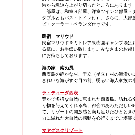
港から坂道を上がり切ったところにあります
部屋は、和室８部屋、洋室ツイン２部屋・
ダブルともバス・トイレ付）、さらに、大部
ビ・クーラー・ベランダ付きです。
民宿 マリウド
民宿マリウド＆ミトレア果樹園キャンプ場は
る様に、お手伝い致します。みなさまのお越
にお待ちしております。
海の家 南ぬ風
西表島の静かな村、干立（星立）村の海沿い
きれいな海がすぐ目の前、明るい海人家族の
ラ・ティーダ西表
豊かで多様な自然に恵まれた西表島。訪れる
り物を与えてくれる島。都会のあわただしい
て、リゾートの開放感と満ち足りたひととき
力に溢れた大自然の感動を心行くまでご堪能
マヤグスクリゾート