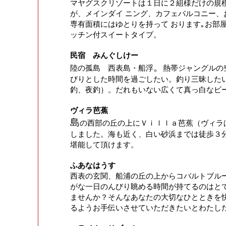
マヤグスクリゾートは１日に２組様だけの規
が、メインダイ ニング、カフェバルコニー、
専有面積にはゆとりを持って おります｡お部
ッチン付スイートタイプ。
民宿 みんぐしけー
。
陸の孤島 西表島・船浮
熱帯ジャングルの
びりとした時間を過ごしたい。釣り三昧した
釣、夜釣）。だれもいない広くて真っ白なビ
ヴィラ芭蕉
島
の西部の丘の上にＶｉｌｌａ芭蕉（ヴィラ
しました。海も近く、白い砂浜までは徒歩３
堪能して頂けます。
ふあなはうす
西表の玄関、船浦の丘の上からコバルトブル
がな一日のんびり眺める時間が持てるのはと
ませんか？
そんなあなたの大切なひとときを
るようお手伝いさせていただきたいとわたし