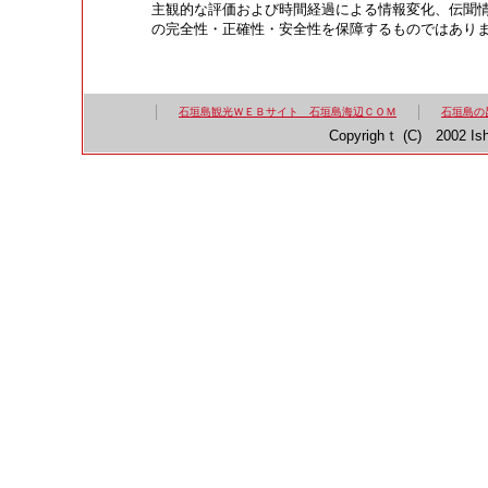
主観的な評価および時間経過による情報変化、伝聞
の完全性・正確性・安全性を保障するものではあり
石垣島観光ＷＥＢサイト 石垣島海辺ＣＯＭ
石垣島の
Copyrighｔ (C) 2002 Ish