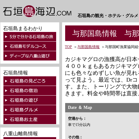
石垣島の観光・ホテル・グルメ
石垣島まるわかり
与那国島情報 与那
TOP
＞
与那国島情報
＞
与那国町漁業協同組
カジキマグロの漁獲高が日本
４００ｋｇもあるカジキマグ
にも色々なめずしい魚が見れ
石垣島情報
って見よう。最近では、Dr
す。また、トーリングで大物
きます。料金や時間帯は直接
Date ＆ Map
空港から：
車で15分以内
八重山離島情報
その他：