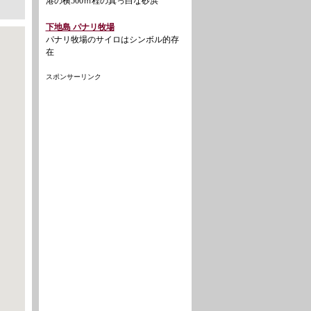
港の横500ｍ程の真っ白な砂浜
下地島 パナリ牧場
パナリ牧場のサイロはシンボル的存
在
スポンサーリンク