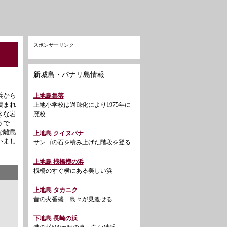
スポンサーリンク
新城島・パナリ島情報
浜から
上地島集落
積まれ
上地小学校は過疎化により1975年に
きな岩
廃校
うで
な離島
上地島 クイヌパナ
いまし
サンゴの石を積み上げた階段を登る
上地島 桟橋横の浜
桟橋のすぐ横にある美しい浜
上地島 タカニク
昔の火番盛 島々が見渡せる
下地島 長崎の浜