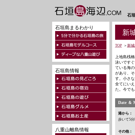
石
石垣島まるわかり
新城
TOP
＞
新城
上地島桟橋
泳いですぐ
ている海の
石垣島情報
があり、そ
す。小さな
全てにいえ
た。今でも
Date ＆ 
港から：
歩いて5分
八重山離島情報
その他：