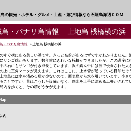
垣島の観光・ホテル・グルメ・土産・遊び情報なら石垣島海辺ＣＯＭ
島・パナリ島情報 上地島 桟橋横の浜
島・パナリ島情報
＞
上地島 桟橋横の浜
のすぐ横にある美しい浜です。きっと名前があるはずですがわかりません。
にサンゴ礁があります。数年前にきれいな桟橋ができましたが、この護岸に
中の石にもサンゴが付き成長しています。浜の真ん中には波で侵食された大
の上に三角マークが見えます。これはここに、上水管が通っている目印だそ
上地島には水を溜める所が少ないので、西表島から水を引いています。小さ
ることですが、昔はこうした設備がなく、雨水を上手に溜める工夫がされて
島内を歩くと、その跡がうかがえます。
Map
以内