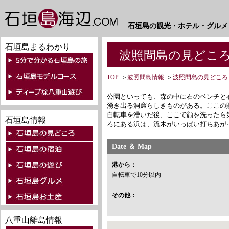
石垣島の観光・ホテル・グルメ
石垣島まるわかり
波照間島の見どころ
TOP
＞
波照間島情報
＞
波照間島の見どころ
公園といっても、森の中に石のベンチと
湧き出る洞窟らしきものがある。ここの
自転車を漕いだ後、ここで顔を洗ったら
石垣島情報
ろにある浜は、流木がいっぱい打ちあが
Date ＆ Map
港から：
自転車で10分以内
その他：
八重山離島情報