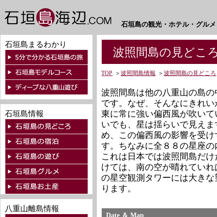
石垣島の観光・ホテル・グルメ
石垣島まるわかり
波照間島の見どころ
TOP
＞
波照間島情報
＞
波照間島の見どころ
波照間島は他の八重山の島の
です。なぜ、そんなにきれい
東に常に強い偏西風が吹いて
石垣島情報
いでも、星は揺らいで見えま
め、この偏西風の影響を受け
す。ちなみに全８８の星座の
これは日本では波照間島だけ
けては、南の空が晴れていれ
の星空観測タワーには大きな
ります。
八重山離島情報
Date ＆ Map