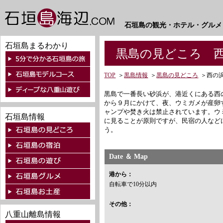
石垣島の観光・ホテル・グルメ
石垣島まるわかり
黒島の見どころ 
TOP
＞
黒島情報
＞
黒島の見どころ
＞
西の
黒島で一番長い砂浜が、港近くにある西
から９月にかけて、夜、ウミガメが産卵
ャンプや焚き火は禁止されています。ウ
石垣島情報
に見ることが原則ですが、民宿の人など
う。
Date ＆ Map
港から：
自転車で10分以内
その他：
八重山離島情報