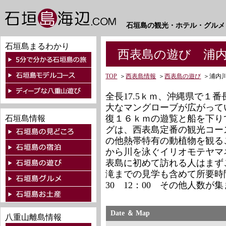
石垣島の観光・ホテル・グルメ
石垣島まるわかり
西表島の遊び 浦内
TOP
＞
西表島情報
＞
西表島の遊び
＞
浦内
全長17.5ｋｍ、沖縄県で１
大なマングローブが広がって
復１６ｋｍの遊覧と船を下り
石垣島情報
グは、西表島定番の観光コー
の他熱帯特有の動植物を観る
から川を泳ぐイリオモテヤマ
表島に初めて訪れる人はまず
滝までの見学も含めて所要時間
30 12：00 その他人数が
Date ＆ Map
八重山離島情報