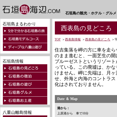
石垣島の観光・ホテル・グルメ
石垣島まるわかり
西表島の見どころ 
TOP
＞
西表島情報
＞
西表島の見どころ
＞
住吉集落を岬の方に車を走ら
のまま進むと、一面芝生の開
ブルーゼストというリゾート
石垣島情報
っている。この廃墟は、かな
けません。岬に先端は、月ヶ
せ、外海と内海のコントラス
化はされておりません。
Date ＆ Map
港から：
八重山離島情報
上原港から 車で10分