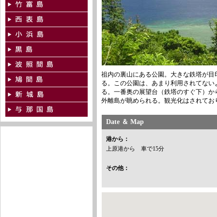
祖内の裏山にある公園。大きな鉄塔が目
る。この公園は、あまり利用されてない
る。一番奥の展望台（鉄塔のすぐ下）か
外離島が眺められる。観光化はされてお
Date ＆ Map
港から：
上原港から 車で15分
その他：