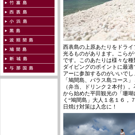
西表島の上原あたりをドライ
光るものがあります。こらが
です。このあたりは様々な種
ダイビングのポイントに最適
アーに参加するのがいいでし
「鳩間島、バラス島コース」
（弁当、ドリンク２本付）。
から始めた平田観光の「珊瑚
く“鳩間島」大人１名１６，
日焼け対策は入念に！