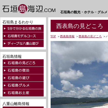
石垣島の観光・ホテル・グルメ
石垣島まるわかり
西表島の見どころ 
TOP
＞
西表島情報
＞
西表島の見どころ
＞
石垣島情報
八重山離島情報