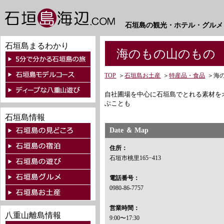
石垣島の観光・ホテル・グルメ
石垣島まるわかり
海のもの山のもの
TOP
＞
石垣島お土産
＞
特産品・食品
＞
海
自社圃場を中心に石垣島でとれる素材を
ぶことも
石垣島情報
Date ＆ Map
住所：
石垣市桃里165−413
電話番号：
0980-86-7757
営業時間：
八重山離島情報
9:00〜17:30