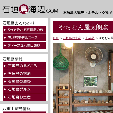
石垣島の観光・ホテル・グルメ
石垣島まるわかり
やちむん屋太朗窯
TOP
＞
石垣島お土産
＞
工芸品
＞
やちむん
石垣島情報
八重山離島情報