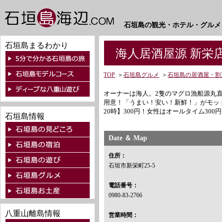
石垣島の観光・ホテル・グルメ
石垣島まるわかり
海人居酒屋源 新栄
TOP
＞
石垣島グルメ
＞
石垣島の居酒屋・割
オーナーは海人。2隻のマグロ漁船源丸
用意！「うまい！安い！新鮮！」がモッ
20時】300円！女性はオールタイム300
石垣島情報
Date ＆ Map
住所：
石垣市新栄町25-5
電話番号：
0980-83-2766
八重山離島情報
営業時間：