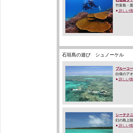
石垣島ダ
竹富島・
詳しい情
石垣島の遊び シュノーケル
ブルーコ
白保のア
詳しい情
シーテク
幻の島上
詳しい情