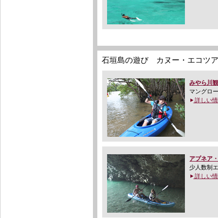
石垣島の遊び カヌー・エコツ
みやら川
マングロ
詳しい情
アプネア
少人数制
詳しい情