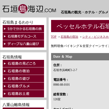
石垣島の観光・ホテル・グルメ
石垣島まるわかり
ベッセルホテル石
TOP
＞
石垣島の宿泊
＞
シティ・ビジネスホ
無料朝食バイキング＆全室クイーンサイ
Date ＆ Map
石垣島情報
住所
：
石垣市浜崎町1-2-7
電話番号
：
0980-88-0101
総客室数
：
126室
八重山離島情報