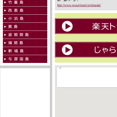
ホームページ：
http://www.vessel-hotel.jp/ishigaki/