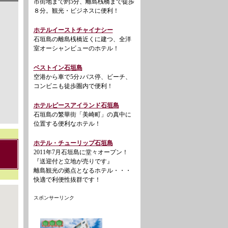
市街地まで約5分、離島桟橋まで徒歩
８分。観光・ビジネスに便利！
ホテルイーストチャイナシー
石垣島の離島桟橋近くに建つ、全洋
室オーシャンビューのホテル！
ベストイン石垣島
空港から車で5分♪バス停、ビーチ、
コンビニも徒歩圏内で便利！
ホテルピースアイランド石垣島
石垣島の繁華街「美崎町」の真中に
位置する便利なホテル！
ホテル・チューリップ石垣島
2011年7月石垣島に堂々オープン！
『送迎付と立地が売りです』
離島観光の拠点となるホテル・・・
快適で利便性抜群です！
スポンサーリンク