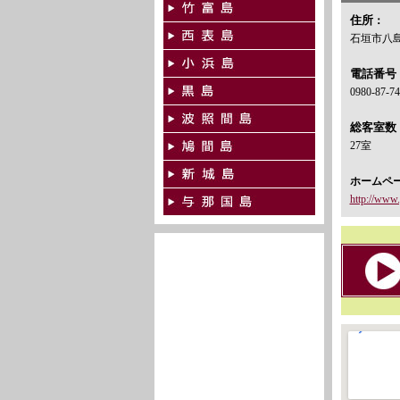
住所
：
石垣市八島町
電話番号
0980-87-7
総客室数
27室
ホームペ
http://www.