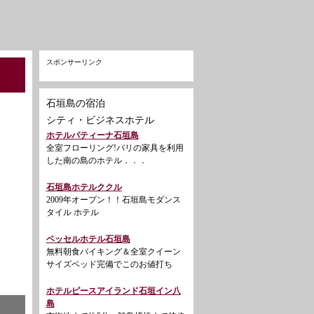
スポンサーリンク
石垣島の宿泊
シティ・ビジネスホテル
ホテルパティーナ石垣島
全室フローリング!バリの家具を利用
した南の島のホテル．．．
石垣島ホテルククル
2009年オープン！！石垣島モダンス
タイル ホテル
ベッセルホテル石垣島
無料朝食バイキング＆全室クイーン
サイズベッド完備でこのお値打ち
ホテルピースアイランド石垣イン八
島