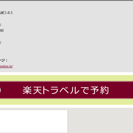
1-8-5
：
400
：
ージ：
patina.in/