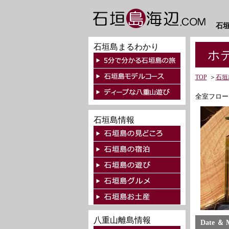
石
石垣島まるわかり
ホテ
TOP
＞
石垣
全室フロー
石垣島情報
八重山離島情報
Date ＆ 