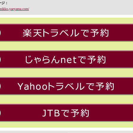
ージ：
.nikko-yaeyama.com/