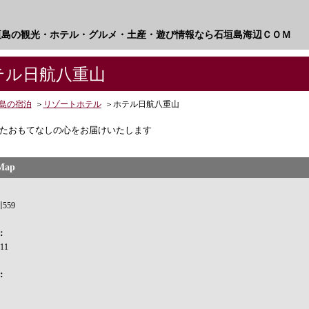
垣島の観光・ホテル・グルメ・土産・遊び情報なら石垣島海辺ＣＯＭ
ル日航八重山
島の宿泊
＞
リゾートホテル
＞
ホテル日航八重山
たおもてなしの心をお届けいたします
Map
559
：
311
：