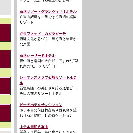
常をふ…と忘れる極上のひと時
石垣リゾートグランヴィリオホテル
八重山諸島を一望できる海辺の楽園
リゾート
クラブメッド カビラビーチ
琉球文化が息づく 輝く海と緑豊か
な楽園
石垣シーサードホテル
青い海と南国の大自然に囲まれた“隠
れ家的”ビーチリゾート
シーマンズクラブ石垣リゾートホテ
ル
石垣島随一の美しさを誇る底地ビー
チ目の前のリゾートホテル
ビーチホテルサンシャイン
ホテル目の前は竹富島や西表島を望
む【石垣島唯一】のロケーション
ホテル日航八重山
開業２９周年 島に育まれたおもて