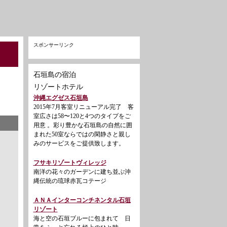
スポンサーリンク
石垣島の宿泊
リゾートホテル
沖縄エグゼス石垣島
2015年7月客室リニューアル完了 客
室広さは58〜120と4つのタイプをご
用意 。彩り豊かな石垣島の自然に囲
まれた50室ならではの閑静さと親し
みのサービスをご提供致します。
フサキリゾートヴィレッジ
南洋の花々のガーデンに建ち並ぶ沖
縄伝統の琉球赤瓦コテージ
ＡＮＡインターコンチネンタル石垣
リゾート
海と空の石垣ブルーに包まれて 日