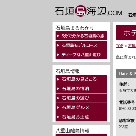
石
石垣島まるわかり
ホテ
TOP
＞
石垣
島に育まれ
石垣島情報
Date ＆ 
住所
：
石垣市大川
電話番号
0980-83-3
総客室数
236室
八重山離島情報