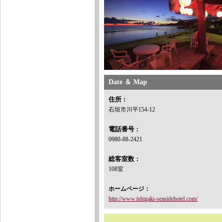
Date ＆ Map
住所
：
石垣市川平154-12
電話番号
：
0980-88-2421
総客室数
：
108室
ホームページ：
http://www.ishigaki-seasidehotel.com/