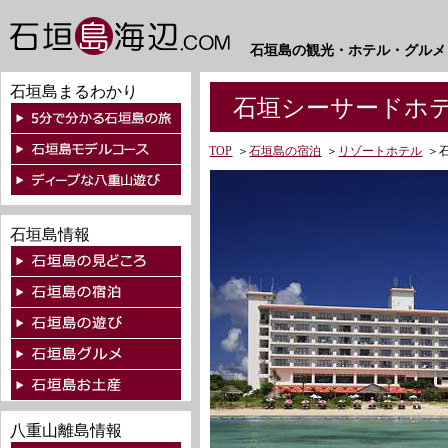
石垣島の観光・ホテル・グルメ
石垣島まるわかり
石垣シーサードホ
TOP
＞
石垣島の宿泊
＞
リゾートホテル
＞
石垣島情報
八重山離島情報