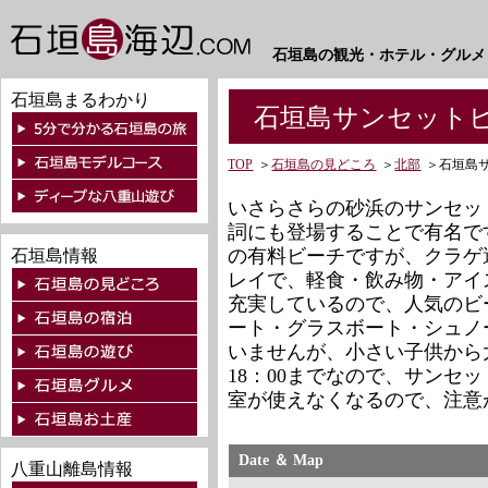
石垣島の観光・ホテル・グルメ
石垣島まるわかり
石垣島サンセット
TOP
＞
石垣島の見どころ
＞
北部
＞
石垣島
いさらさらの砂浜のサンセッ
詞にも登場することで有名で
の有料ビーチですが、クラゲ
石垣島情報
レイで、軽食・飲み物・アイ
充実しているので、人気のビ
ート・グラスボート・シュノ
いませんが、小さい子供から
18：00までなので、サンセ
室が使えなくなるので、注意
Date ＆ Map
八重山離島情報