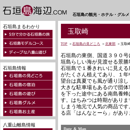
石垣島の観光・ホテル・グルメ
石垣島まるわかり
玉取崎
TOP
＞
石垣島の見どころ
＞
北東部
＞
玉取
石垣島の東側、国道３９０号
垣島らしい海が見渡せる景勝
石垣島で１番きれいに見える
石垣島情報
がたくさん植えてあり、１年
望台は真夏でも風が通り涼し
大きな駐車場もあるので団体
を下った途中にある南島養蜂
す。はちみつは時期がありま
しまう地元で人気の商品です
る店「はんなとーら」があり
八重山離島情報
Date ＆ Map