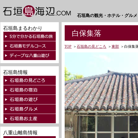
石垣島の観光・ホテル・グルメ
石垣島まるわかり
白保集落
TOP
＞
石垣島の見どころ
＞
東部
＞
白保集
石垣島情報
八重山離島情報