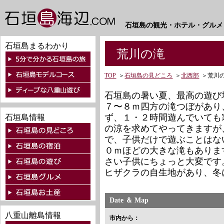
石垣島の観光・ホテル・グルメ
石垣島まるわかり
荒川の滝
TOP
＞
石垣島の見どころ
＞
北西部
＞
荒川
石垣島の暑い夏、最高の遊び
７〜８ｍ四方の滝つぼがあり
ず、１・２時間遊んでいても
石垣島情報
の涼を求めてやってきますが
で、子供だけで遊ぶことはな
０ｍほどの大きな滝もありま
さい子供にちょっと大変です
ヒザクラの自生地があり、冬
Date ＆ Map
八重山離島情報
市内から：