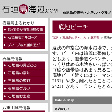
石垣島の観光・ホテル・グルメ
石垣島まるわかり
底地ビーチ
TOP
＞
石垣島の見どころ
＞
北西部
＞
底地
遠浅の市指定の海水浴場で、
す。ビーチ内は綺麗に整備し
どもあり、遊歩道やベンチ、
石垣島情報
っくり休める木陰もいっぱい
ゴ礁や熱帯魚はあまり見るこ
底地ビーチ近くにはシーマンズク
2131）や少し離れたとことに石
2421）があり、ランチをと
Date ＆ Map
八重山離島情報
市内から：