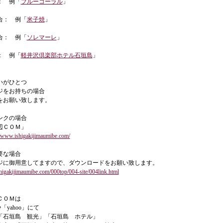
： 例「
ブルーコーラル
」
合： 例「
米子焼
」
合： 例「
ソレマーレ
」
： 例「
軽井沢倶楽部ホテル石垣島
」
いがひとつ
ジをお持ちの場合
をお願い致します。
ンクの場合
辺ＣＯＭ」
//www.ishigakijimaumibe.com/
要な場合
ジに御用意してますので、ダウンロードをお願い致します。
higakijimaumibe.com/000top/004-site/004link.html
ＣＯＭは
や「yahoo」にて
「石垣島 観光」「石垣島 ホテル」