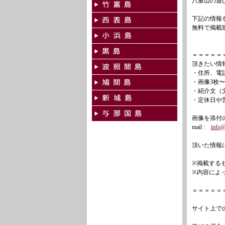
八重山の遊
下記の情報
無料で掲載
＝＝＝＝＝
頂きたい情
・住所、電
・画像3枚〜
・紹介文（
・定休日や
画像を添付
mail :
info@
頂いた情報
※掲載する
※内容によ
＝＝＝＝＝
サイト上で