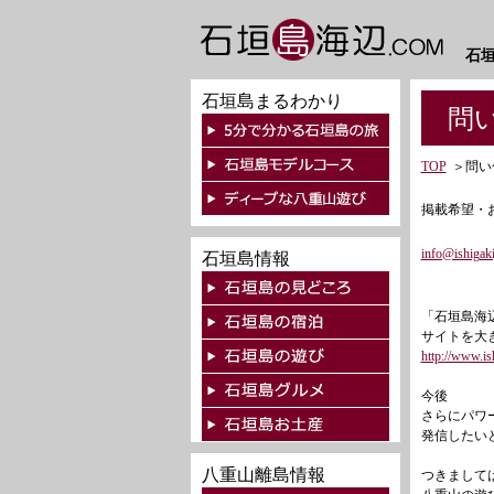
石
石垣島まるわかり
問い
TOP
＞
問い
掲載希望・
info@ishigak
石垣島情報
「石垣島海
サイトを大
http://www.is
今後
さらにパワ
発信したい
八重山離島情報
つきまして