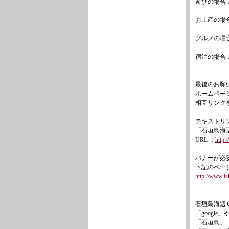
遊びの場合
お土産の場
グルメの場
宿泊の場合
最後のお願
ホームペー
相互リンク
テキストリ
「石垣島海
URL ：
http:
バナーが必
下記のペー
http://www.is
石垣島海辺
「google」
「石垣島」