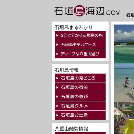
石
石垣島まるわかり
石垣島情報
八重山離島情報