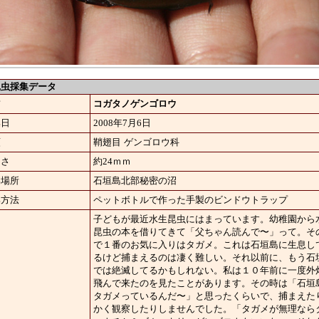
虫採集データ
前
コガタノゲンゴロウ
集日
2008年7月6日
類
鞘翅目
ゲンゴロウ科
きさ
約24ｍｍ
集場所
石垣島北部秘密の沼
集方法
ペットボトルで作った手製のビンドウトラップ
子どもが最近水生昆虫にはまっています。幼稚園から
昆虫の本を借りてきて「父ちゃん読んで〜」って。そ
で１番のお気に入りはタガメ。これは石垣島に生息し
るけど捕まえるのは凄く難しい。それ以前に、もう石
では絶滅してるかもしれない。私は１０年前に一度外
飛んで来たのを見たことがあります。その時は「石垣
タガメっているんだ〜」と思ったくらいで、捕まえた
かく観察したりしませんでした。「タガメが無理なら