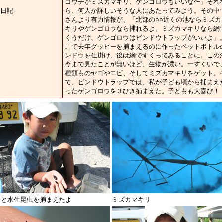
コウチかミズカマキリ、ゲンゴロウもいいな〜」それ
集日記
ら、何人か詳しいそうな人にあたってみよう。その中
さんより有力情報が、「北部の○○近くの池ならミズカ
キリやゲンゴロウなら捕れるよ。ミズカマキリなら網
くうだけ、ゲンゴロウはビンドウトラップがいいよ」
こで去年グッピーを捕まえるのに作ったペットボトル
ンドウを仕掛け、後は網ですくってみることに。この
今まで見たことが無いほど、生物が濃い。一すくいで
種類ものヤゴやエビ、そしてミズカマキリをゲット。
て、ビンドウトラップでは、私が子ども頃から捕まえ
ったゲンゴロウを３ひき捕まえた。子どもも大喜び！
っと水生昆虫を捕まえたよ
ミズカマキリ