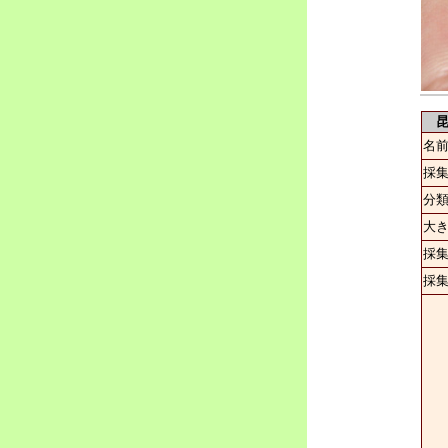
昆
名
採
分
大
採
採