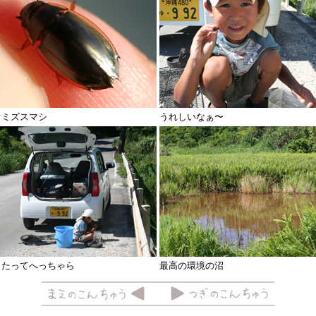
オミズスマシ
うれしいなぁ〜
くたってへっちゃら
最高の環境の沼