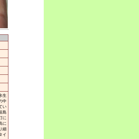
水生
の中
てい
垣島
灯に
島に
り細
タイ