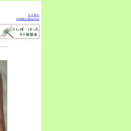
ＨＯＭＥ
石垣島の昆虫日記