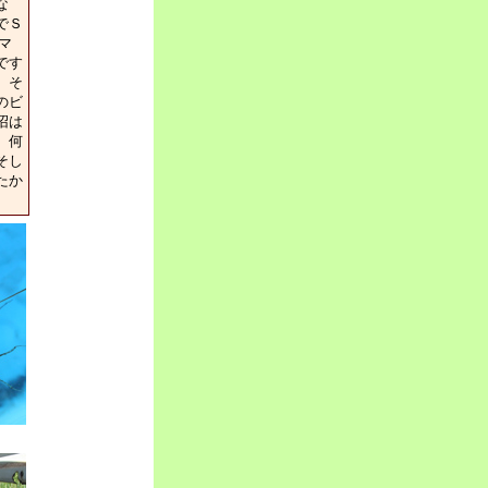
な
でＳ
マ
です
。そ
のビ
沼は
、何
そし
たか