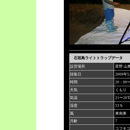
石垣島ライトトラップデータ
設営場所
星野 山
採集日
2009年
時間
20：00
天気
くもり
気温
21〜26
湿度
53％
風
東南東 
月齢
7
コフキコ