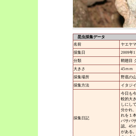
昆虫採集データ
名前
ヤエヤ
採集日
2009
分類
鞘翅目
大きさ
45ｍｍ
採集場所
野底の
採集方法
イタジ
今日も
較的大
しにし
分かれ
れを１
採集日記
パサパ
認。4
がある