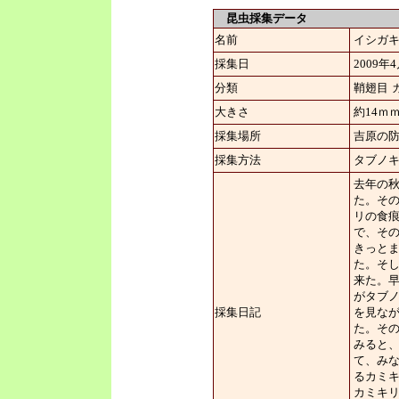
昆虫採集データ
名前
イシガ
採集日
2009年
分類
鞘翅目
大きさ
約14ｍ
採集場所
吉原の
採集方法
タブノ
去年の
た。そ
リの食
で、そ
きっと
た。そ
来た。
がタブ
採集日記
を見な
た。そ
みると
て、み
るカミ
カミキ