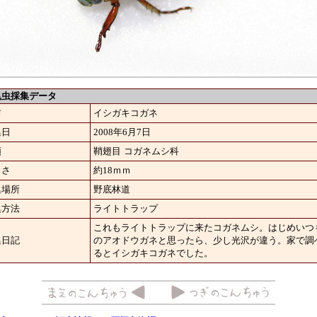
虫採集データ
前
イシガキコガネ
集日
2008年6月7日
類
鞘翅目
コガネムシ科
きさ
約18ｍｍ
集場所
野底林道
集方法
ライトトラップ
これもライトトラップに来たコガネムシ。はじめいつ
集日記
のアオドウガネと思ったら、少し光沢が違う。家で調
るとイシガキコガネでした。