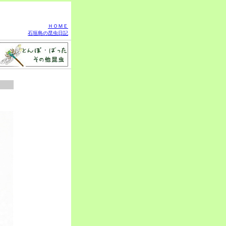
ＨＯＭＥ
石垣島の昆虫日記