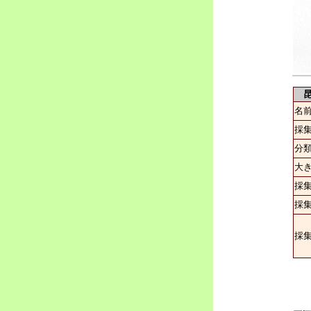
昆
名
採
分
大
採
採
採