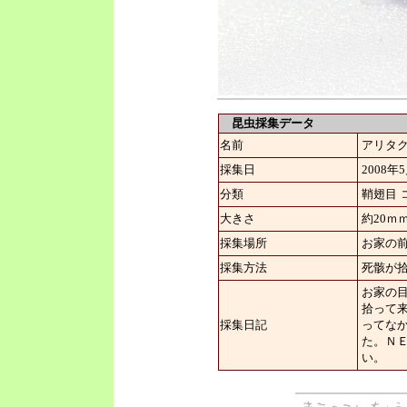
昆虫採集データ
名前
アリタ
採集日
2008年
分類
鞘翅目
大きさ
約20ｍ
採集場所
お家の
採集方法
死骸が
お家の
拾って
採集日記
ってな
た。Ｎ
い。