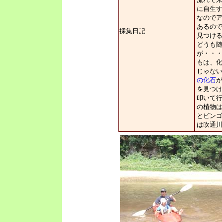
に自生
なので
あるの
採集日記
見つけ
どうも
が・・
もは、
じゃな
の化石
を見つ
叩いて
の植物
とビン
は吹通