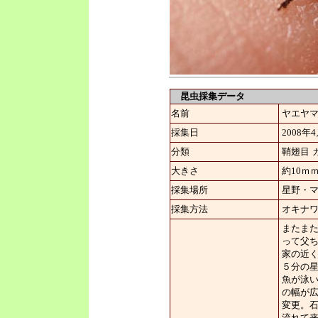
昆虫採集データ
名前
ヤエヤ
採集日
2008年
分類
鞘翅目
大きさ
約10ｍ
採集場所
星野・
採集方法
オキナ
またま
って父
家の近
５分の
魚が泳
の幅が
変更。
流れて